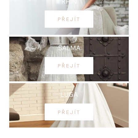
RHIN
PŘEJÍT
SALMA
PŘEJÍT
LUGA
PŘEJÍT