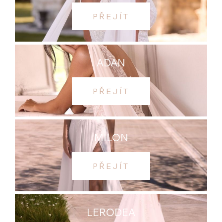
PŘEJÍT
ADAN
PŘEJÍT
MILON
PŘEJÍT
LERODEA