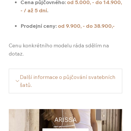
Cena půjčovného:
od 5.000, - do 14.900,
KON
- / až 5 dní
.
+420
Re
Prodejní ceny:
od 9.900, - do 38.900,-
Cenu konkrétního modelu ráda sdělím na
dotaz.
Další informace o půjčování svatebních
šatů.
SVATEBNÍ ŠATY
Pokud dojde k závazné rezervaci nebo
ARISSA
objednávce šatů při první návštěvě je