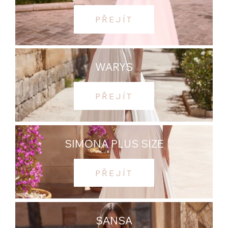
PŘEJÍT
WARYS
PŘEJÍT
SIMONA PLUS SIZE
PŘEJÍT
SANSA