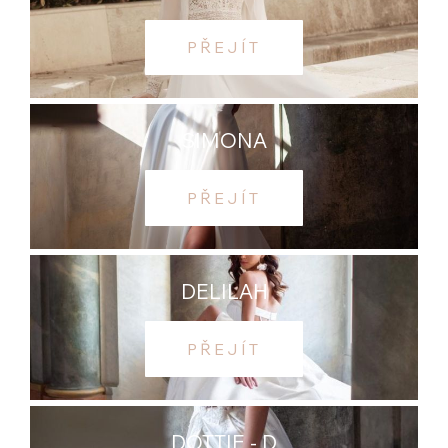
PŘEJÍT
SIMONA
PŘEJÍT
DELILAH
PŘEJÍT
DOTTIE - D