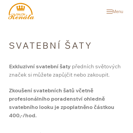
Menu
SVAT
KOL
SV
SVATEBNÍ ŠATY
SP
PÁ
Exkluzivní svatební šaty
předních světových
VÝ
značek si můžete zapůjčit nebo zakoupit.
SNU
Zkoušení svatebních šatů včetně
profesionálního poradenství ohledně
REF
svatebního looku je zpoplatněno částkou
ČAS
400,-/hod.
O N