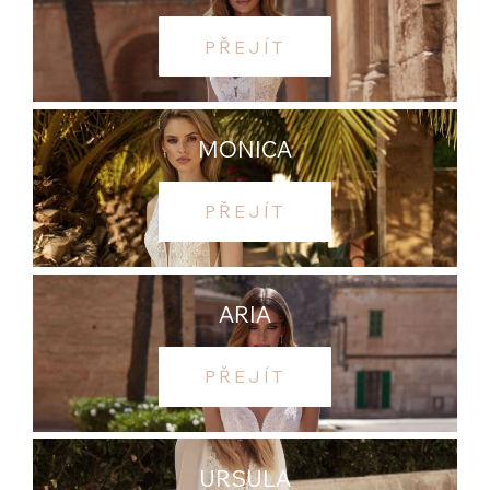
PŘEJÍT
MONICA
PŘEJÍT
ARIA
PŘEJÍT
URSULA