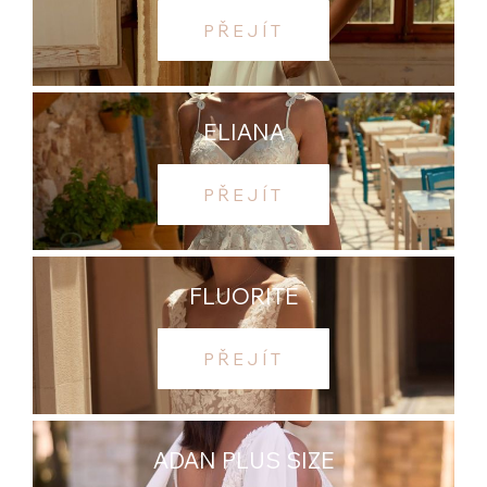
PŘEJÍT
ELIANA
PŘEJÍT
FLUORITE
PŘEJÍT
ADAN PLUS SIZE