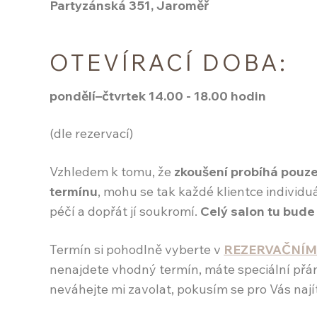
Partyzánská 351, Jaroměř
OTEVÍRACÍ DOBA:
pondělí–čtvrtek 14.00 - 18.00 hodin
(dle rezervací)
Vzhledem k tomu, že
zkoušení probíhá pouze
termínu
, mohu se tak každé klientce individ
péčí a dopřát jí soukromí.
Celý salon tu bude 
Termín si pohodlně vyberte v
REZERVAČNÍM
nenajdete vhodný termín, máte speciální přán
neváhejte mi zavolat, pokusím se pro Vás najít