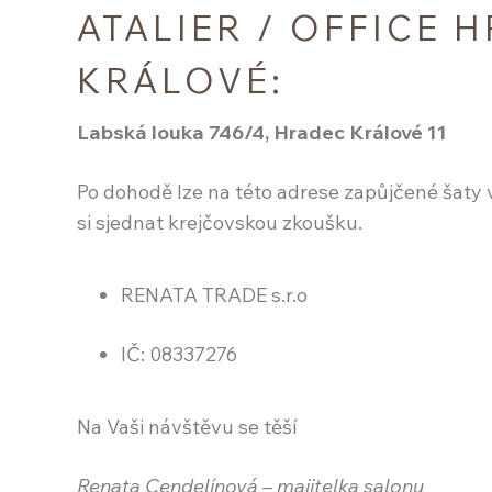
ATALIER / OFFICE 
KRÁLOVÉ:
Labská louka 746/4, Hradec Králové 11
Po dohodě lze na této adrese zapůjčené šaty 
si sjednat krejčovskou zkoušku.
RENATA TRADE s.r.o
IČ: 08337276
Na Vaši návštěvu se těší
Renata Cendelínová – majitelka salonu