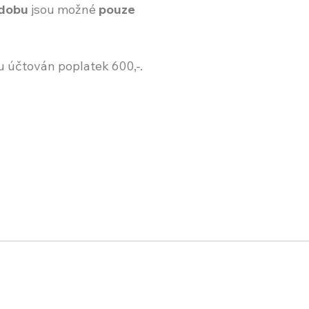
 dobu
jsou možné
pouze
u účtován poplatek 600,-.