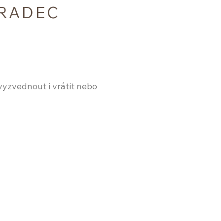
HRADEC
vyzvednout i vrátit nebo