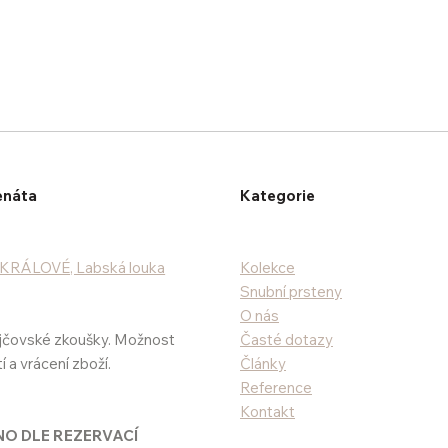
enáta
Kategorie
RÁLOVÉ, Labská louka
Kolekce
Snubní prsteny
O nás
jčovské zkoušky. Možnost
Časté dotazy
 a vrácení zboží.
Články
Reference
Kontakt
O DLE REZERVACÍ