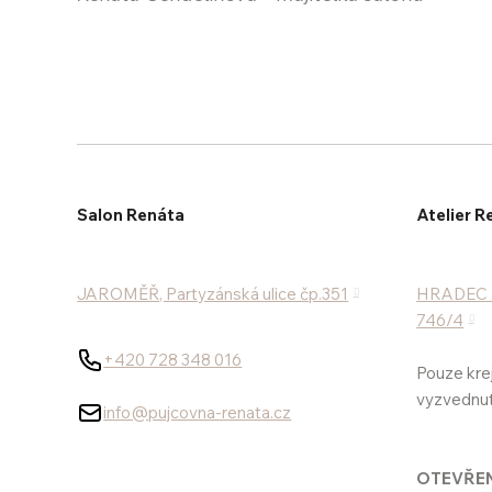
Salon Renáta
Atelier R
JAROMĚŘ, Partyzánská ulice čp.351
HRADEC K
746/4
+420 728 348 016
Pouze kre
vyzvednutí
info@pujcovna-renata.cz
OTEVŘEN