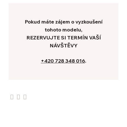
KON
+420
Pokud máte zájem o vyzkoušení
Re
tohoto modelu,
REZERVUJTE SI TERMÍN VAŠÍ
NÁVŠTĚVY
+420 728 348 016
.