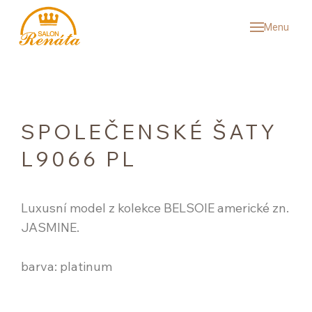
Menu
SVAT
KOL
SV
SP
SPOLEČENSKÉ ŠATY
PÁ
L9066 PL
VÝ
SNU
Luxusní model z kolekce BELSOIE americké zn.
JASMINE.
REF
ČAS
barva: platinum
O N