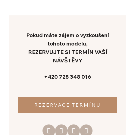
KON
+420
Re
Pokud máte zájem o vyzkoušení
tohoto modelu,
REZERVUJTE SI TERMÍN VAŠÍ
NÁVŠTĚVY
+420 728 348 016
REZERVACE TERMÍNU