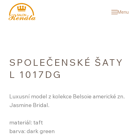
Menu
SVAT
KOL
SV
SP
SPOLEČENSKÉ ŠATY
PÁ
L 1017DG
VÝ
SNU
Luxusní model z kolekce Belsoie americké zn.
REF
Jasmine Bridal.
ČAS
materiál: taft
O N
barva: dark green