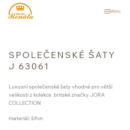
Menu
SVAT
KOL
SV
SP
SPOLEČENSKÉ ŠATY
PÁ
J 63061
VÝ
SNU
Luxusní společenské šaty vhodné pro větší
velikosti z kolekce britské značky JORA
REF
COLLECTION
ČAS
materiál: šifon
O N