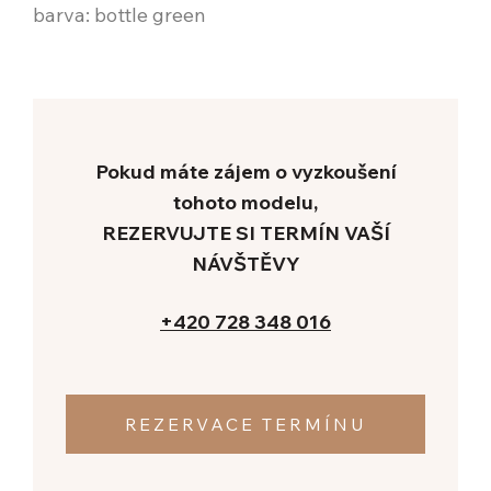
KON
barva: bottle green
+420
Re
Pokud máte zájem o vyzkoušení
tohoto modelu,
REZERVUJTE SI TERMÍN VAŠÍ
NÁVŠTĚVY
+420 728 348 016
REZERVACE TERMÍNU