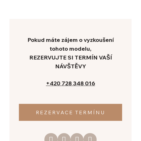
KON
+420
Re
Pokud máte zájem o vyzkoušení
tohoto modelu,
REZERVUJTE SI TERMÍN VAŠÍ
NÁVŠTĚVY
+420 728 348 016
REZERVACE TERMÍNU