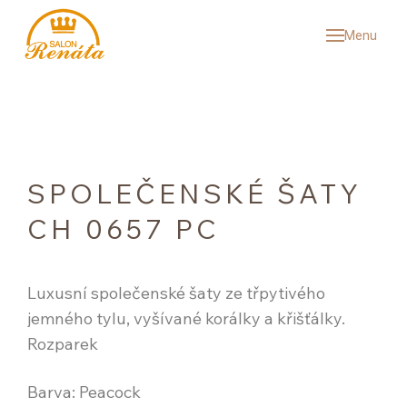
Menu
SVAT
KOL
SV
SP
SPOLEČENSKÉ ŠATY
PÁ
CH 0657 PC
VÝ
SNU
Luxusní společenské šaty ze třpytivého
REF
jemného tylu, vyšívané korálky a křišťálky.
ČAS
Rozparek
O N
Barva: Peacock