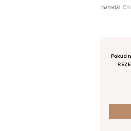
materiál: Ch
Pokud m
REZE