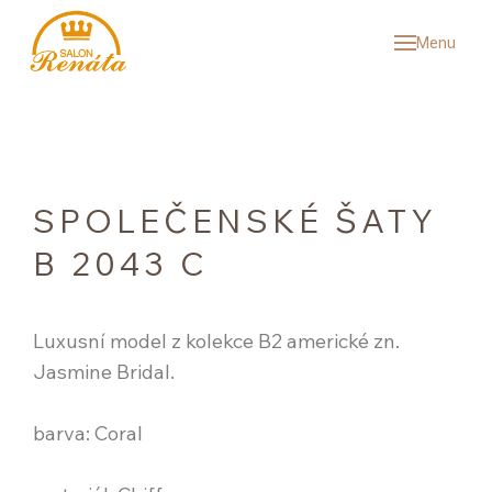
Menu
SVAT
KOL
SV
SP
SPOLEČENSKÉ ŠATY
PÁ
B 2043 C
VÝ
SNU
Luxusní model z kolekce B2 americké zn.
REF
Jasmine Bridal.
ČAS
barva: Coral
O N