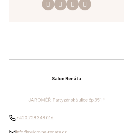
Salon Renáta
JAROMĚŘ, Partyzánská ulice čp.351
+420 728 348 016
info@pujcovna-renata.cz